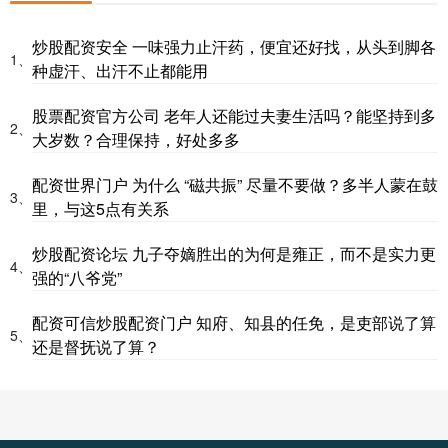
炒股配资安全 一味强力止汗药，便宜还好找，从头到脚各
1、
种虚汗、出汗不止都能用
股票配资官方公司 老年人还能过夫妻生活吗？能坚持到多
2、
大岁数？合理保持，好处多多
配资世界门户 为什么 “磁共振” 尽量不要做？多半人蒙在鼓
3、
里，与这5点有关系
炒股配资论坛 九子夺嫡胜出的为何是雍正，而不是实力更
4、
强的“八爷党”
配资可信炒股配资门户 知府、知县的任免，是吏部说了算
5、
还是督抚说了算？