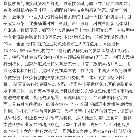
直接融资与间接融资相互补充，政策性金融与商业性金融共同发力，
各类金融机构各司其职、协调配合的科技金融服务体系。记者了解
到，近年来，中国人民银行会同相关部门中国十大杠杆配资公司，健
全政策框架，逐步畅通科技、金融、产业循环，科技金融多元体系初
步形成。数据显示，截至今年3月底中国十大杠杆配资公司，科技型中
小企业贷款余额超过3.3万亿元，同比增长24%，连续3年增速超过
20%；全国“专精特新”企业贷款余额超过6.3万亿元，同比增长
15.1%；银行金融机构与企业签订的设备更新的贷款余额达1.2万亿
元，银行间债券市场投向科创企业领域余额突破1万亿元。中国人民银
行副行长、国家外汇局局长朱鹤新表示，《若干政策举措》对进一步
深化体制机制创新，提出了更加具体的工作举措。中国人民银行将重
点做好提升科技贷款的投放强度和服务能力、建立债券市场“科技
板”、培育完善科技金融生态体系、提高科技要素密集地区的金融服务
水平等工作。发挥资本市场支持科技创新的关键枢纽作用“资本市场在
促进资本形成、优化资源配置、实现风险共担、加速成果转化等方
面，具有独特的优势，能够在‘科技-产业-金融’的循环中发挥关键枢纽
作用。”中国证监会首席风险官、发行监管司司长严伯进表示，证监会
以科创板、创业板一系列改革为契机，深入推进关键制度创新，破解
支持科技企业发展的堵点难点。2024年以来，先后出台了“科创板八
条”“科技十六条”“并购六条”等一系列政策文件，优化支持科技创新的