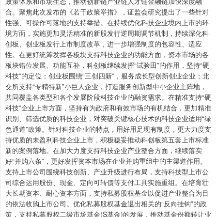
政策体系和市场生态，推动创新链产业链人才链金融链加快深度融
合。聚焦此次发布的《若干政策举措》，证监会研究提出了一些针对
性强、可操作可落地的支持举措。在持续优化科技企业境内上市的环
境方面，实施更加灵活精准的新股发行逆周期调节机制，持续深化科
创板、创业板发行上市制度改革，进一步增强制度的包容性、适应
性。在更好统筹发挥各板块支持科技企业的功能方面，资本市场的各
板块错位发展、功能互补，科创板继续发挥“试验田”的作用，坚持“硬
科技”的定位；创业板围绕“三创四新”，服务成长型创新创业企业；北
交所支持“专精特新”小巨人企业，打造服务创新型中小企业主阵地，
共同覆盖各类型和各个发展阶段科技企业的融资需求。在精准支持“硬
科技”企业上市方面，坚持有为政府和有效市场的有机结合，更加精准
识别、筛选优质的科技企业，对突破关键核心技术的科技企业适用“绿
色通道”政策。针对科技企业的特点，用好用足现有制度，更大力度支
持优质的未盈利科技企业上市，积极稳妥推动科创板第五套上市标准
新的案例落地。在加大力度支持科技企业产业整合方面，继续落实
好“并购六条”，更好发挥资本市场在企业并购重组中的主渠道作用。
支持上市公司围绕科技创新、产业升级进行布局，支持科技型上市公
司综合运用股份、现金、定向可转债等支付工具实施重组。在培育壮
大长期资本、耐心资本方面，支持私募股权基金以促进产业整合为目
的依法收购上市公司。优化私募股权基金退出相关的“反向挂钩”的政
策，支持私募股权二级市场基金(S基金)的发展，推动基金份额转让业