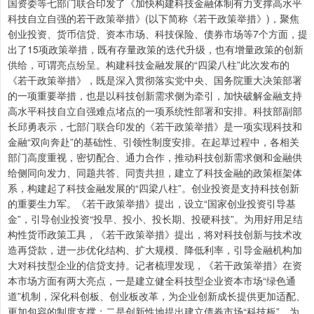
国资委等七部门联合印发了《加快构建科技金融体制有力支撑高水平
科技自立自强的若干政策举措》(以下简称《若干政策举措》)，聚焦
创业投资、货币信贷、资本市场、科技保险、债券市场等7个方面，提
出了15项政策举措，既有存量政策的迭代升级，也有增量政策的创新
供给，可谓亮点纷呈。构建科技金融发展的“四梁八柱”此次发布的
《若干政策举措》，既是深入贯彻落实党中央、国务院重大决策部署
的一项重要举措，也是以科技创新需求侧为牵引，加快破解金融支持
高水平科技自立自强难点堵点的一项系统性部署和安排。科技部副部
长邱勇表示，七部门联合印发的《若干政策举措》是一项实现科技和
金融“双向奔赴”的基础性、引领性制度安排。在起草过程中，各相关
部门高度重视，密切配合、通力合作，推动科技创新需求侧和金融供
给侧同向发力、同题共答、同责共担，建立了科技金融的政策框架体
系，构建起了科技金融发展的“四梁八柱”。创业投资是支持科技创新
的重要生力军。《若干政策举措》提出，设立“国家创业投资引导基
金”，引导创业投资“投早、投小、投长期、投硬科技”。为用好用足结
构性货币政策工具，《若干政策举措》提出，将对科技创新与技术改
造再贷款，进一步优化结构、扩大规模、降低利率，引导金融机构加
大对科技型企业的信贷支持。记者梳理发现，《若干政策举措》在资
本市场方面有两大亮点，一是建立健全科技型企业资本市场“绿色通
道”机制，深化科创板、创业板改革，为企业创新成长提供更加适配、
更加包容的制度支撑；二是创新性地提出建立债券市场“科技板”，为