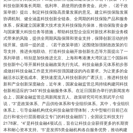
科技创新筹集长周期、低利率、易使用的债券资金。此外，《若干政
策举措》提出，制定科技保险高质量发展的意见、建立科技保险发展
协调机制、健全涵盖科技创新全链条、全周期的科技保险产品和服务
体系，探索建立国家重大技术攻关科技保险共保体，推动保险资金参
与国家重大科技任务等措施，帮助科技型企业应对新技术和新业务模
式带来的风险，提供全周期风险保障和资金支持，保障创新活动的持
续开展。值得一提的是，《若干政策举措》还围绕加强财政政策的引
导支持、推进央地联动、打造科技金融开放创新生态等方面提出了一
系列举措，特别是加快推进北京、上海和粤港澳大湾区这三个国际科
技创新中心等开展科技金融政策先行先试。科技金融多元体系初步形
成做好科技金融工作是支持科技强国建设的内在要求。为让更多的金
融活水以更低成本、更快速度流入科技创新的广袤沃土，推进科技创
新和产业创新深度融合，近年来，国家金融监管总局持续构建同科技
创新相适应的“345”科技金融服务体系。在近日国新办举行的新闻发布
会上，国家金融监管总局新闻发言人、政策研究司司长郭武平介绍
说，“3”是政策体系、产品供给体系和专业组织体系。其中，专业组织
体系上，引导金融机构优化科技金融管理体制，大中型银行目前已在
总行和省分行层面都设立专门的科技金融部门，全国设立科技支行
2178家。“4”是科技金融4项试点，旨在让科技企业获得更多的长期资
本和耐心资本支持。“5”是发挥5类金融机构各自服务优势，推动构建