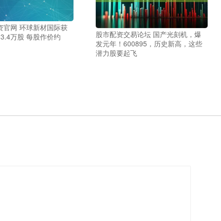
资官网 环球新材国际获
股市配资交易论坛 国产光刻机，爆
3.4万股 每股作价约
发元年！600895，历史新高，这些
潜力股要起飞