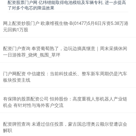
配资股票门户网 亿纬锂能取得电池模组及车辆专利, 进一步提高
了对多个电芯的降温效果
网上配资炒股门户 欧康维视生物-B(01477)5月6日斥资5.38万港
元回购1万股
配资门户查询 奉贤葡萄熟了，边玩边摘真惬意｜周末采摘休闲
一日游推荐_烧烤_氛围_草坪
门户网配资 中信建投：当前科技成长、整车新车周期仍是汽车
板块投资主线
有保障的股票配资公司 恒帅股份：高度重视人形机器人产业链
机会 有针对性与海外客户交流
配资牌照查询 未通过信任投票，蒙古国总理奥云额尔登遭议会
解职